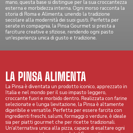
mano, questa base si distingue per la sua croccantezza
esterna e morbidezza interna. Ogni morso racconta la
storia di Roma e Alimenta, unendo la tradizione
secolare alla modernità dei suoi gusti. Perfetta per
serate in compagnia, la Pinsa Gourmet si presta a
farciture creative e sfiziose, rendendo ogni pasto
un'esperienza unica di gusto e tradizione.
LA PINSA ALIMENTA
La Pinsa è diventata un prodotto iconico, apprezzato in
Italia e nel mondo per il suo impasto leggero,
croccante fuori e morbido dentro. Realizzata con farine
selezionate e lunga lievitazione, la Pinsa è altamente
digeribile e versatile. Perfetta per essere farcita con
ingredienti freschi, salumi, formaggi o verdure, è ideale
sia per piatti gourmet che per ricette tradizionali.
Un’alternativa unica alla pizza, capace di esaltare ogni