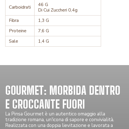
46 G
Carboidrati
Di Cui Zuccheri 0,4g
Fibra
1,3 G
Proteine
7,6 G
Sale
1,4 G
GOURMET: MORBIDA DENTRO
E CROCCANTE FUORI
La Pinsa Gourmet è un autentico omaggio alla
tradizione romana, un'icona di sapore e convivialità.
Realizzata con una doppia lievitazione e lavorata a