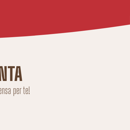
NTA
ensa per te!