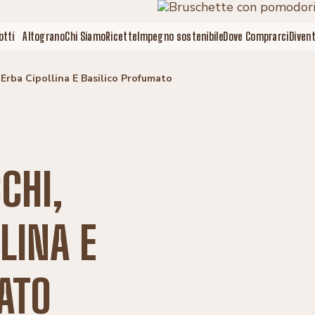
otti
Altograno
Chi Siamo
Ricette
Impegno sostenibile
Dove Comprarci
Diven
Erba Cipollina E Basilico Profumato
CHI,
LINA E
ATO