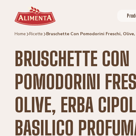
Vai al contenuto
Prod
Home
Ricette
Bruschette Con Pomodorini Freschi, Olive, 
BRUSCHETTE CON
POMODORINI FRES
OLIVE, ERBA CIPOL
BASILICO PROFUM