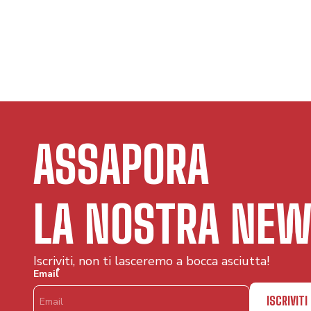
ASSAPORA
LA NOSTRA NEW
Iscriviti, non ti lasceremo a bocca asciutta!
*
Email