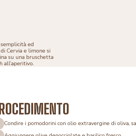
 semplicità ed
di Cervia e limone si
llina su una bruschetta
 all’aperitivo.
ROCEDIMENTO
Condire i pomodorini con olio extravergine di oliva, s
Aggiungere olive denocciolate e basilico fresco