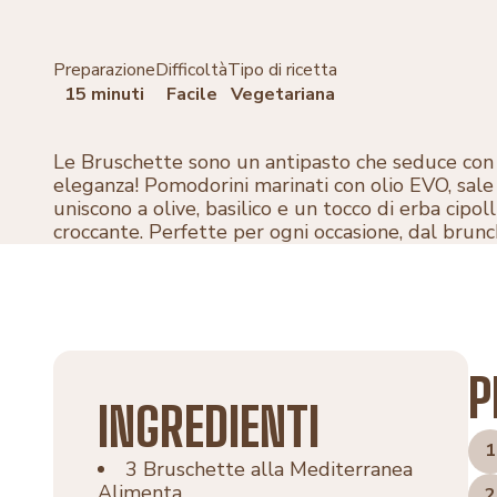
Preparazione
Difficoltà
Tipo di ricetta
15 minuti
Facile
Vegetariana
Le Bruschette sono un antipasto che seduce con
eleganza! Pomodorini marinati con olio EVO, sale 
uniscono a olive, basilico e un tocco di erba cipo
croccante. Perfette per ogni occasione, dal brunch
P
INGREDIENTI
1
3 Bruschette alla Mediterranea
Alimenta
2